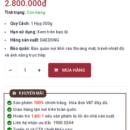
2.800.000₫
Tình trạng:
Còn hàng
Quy Cách:
1 Hộp 300g
Hạn sử dụng:
Xem trên bao bì.
Hãng sản xuất:
DAEDONG
Bảo quản:
Bảo quản nơi khô ráo thoáng mát, tránh nhiệt độ
và ánh nắng trực tiếp.
–
+
MUA HÀNG
KHUYẾN MÃI
Sản phẩm
100%
chính hãng. Hóa đơn VAT đầy đủ.
Giao hàng tận nơi trên toàn quốc.
Hoàn trả
1 đổi 1
nếu sản phẩm bị lỗi do nhà sản xuất.
Liên hệ nhận ưu đãi:
1900.0244
Tuyển sĩ và CTV chiết khấu cao.