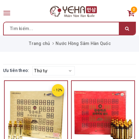
0
Toggle
navigation
Trang chủ
Nước Hồng Sâm Hàn Quốc
Ưu tiên theo:
Thứ tự
- 12%