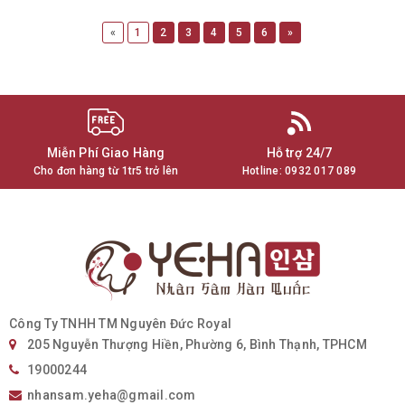
«
1
2
3
4
5
6
»
Miễn Phí Giao Hàng
Hỗ trợ 24/7
Cho đơn hàng từ 1tr5 trở lên
Hotline:
0932 017 089
Công Ty TNHH TM Nguyên Đức Royal
205 Nguyễn Thượng Hiền, Phường 6, Bình Thạnh, TPHCM
19000244
nhansam.yeha@gmail.com