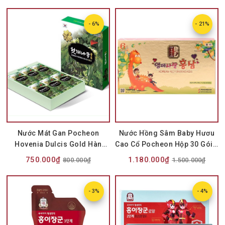
- 6%
- 21%
Nước Mát Gan Pocheon
Nước Hồng Sâm Baby Hươu
Hovenia Dulcis Gold Hàn
Cao Cổ Pocheon Hộp 30 Gói x
Quốc
20ml
750.000₫
1.180.000₫
800.000₫
1.500.000₫
- 3%
- 4%