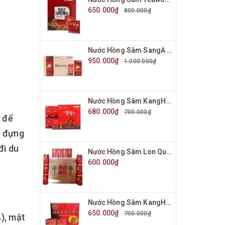
650.000₫
800.000₫
Nước Hồng Sâm SangA Người Lớn Hộp 30 Gói x 10ml
950.000₫
1.000.000₫
Nước Hồng Sâm KangHwa Hàn Quốc Hộp 30 Gói x 70ml
680.000₫
700.000₫
 để
c đựng
đi du
Nước Hồng Sâm Lon Queen Bin Hàn Quốc Hộp 30 Lon x 175ml
600.000₫
Nước Hồng Sâm KangHwa Hàn Quốc Hộp 30 Gói x 80ml
650.000₫
700.000₫
), mật