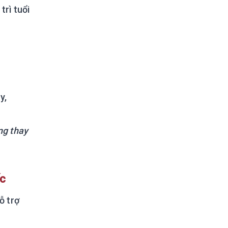
trì tuổi
y,
ng thay
c
ỗ trợ