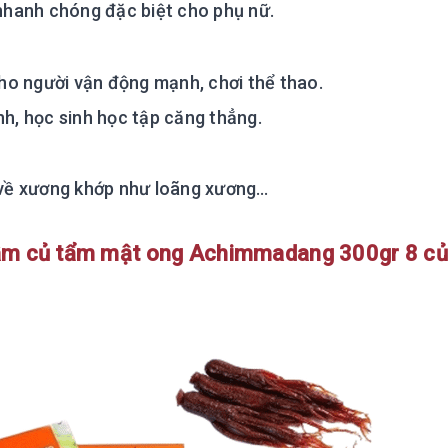
 nhanh chóng đặc biệt cho phụ nữ.
o người vận động mạnh, chơi thể thao.
nh, học sinh học tập căng thẳng.
ề về xương khớp như loãng xương…
âm củ tẩm mật ong Achimmadang 300gr 8 c