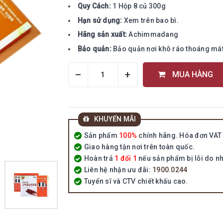
Quy Cách:
1 Hộp 8 củ 300g
Hạn sử dụng:
Xem trên bao bì.
Hãng sản xuất:
Achimmadang
Bảo quản:
Bảo quản nơi khô ráo thoáng mát,
–
+
MUA HÀNG
KHUYẾN MÃI
Sản phẩm
100%
chính hãng. Hóa đơn VAT 
Giao hàng tận nơi trên toàn quốc.
Hoàn trả
1 đổi 1
nếu sản phẩm bị lỗi do nh
Liên hệ nhận ưu đãi:
1900.0244
Tuyển sĩ và CTV chiết khấu cao.