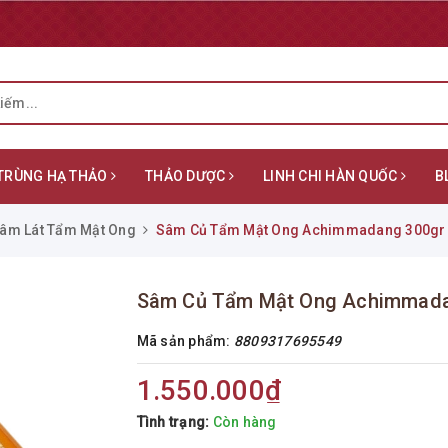
TRÙNG HẠ THẢO
THẢO DƯỢC
LINH CHI HÀN QUỐC
B
âm Lát Tẩm Mật Ong
Sâm Củ Tẩm Mật Ong Achimmadang 300gr 
Sâm Củ Tẩm Mật Ong Achimmada
Mã sản phẩm:
8809317695549
1.550.000₫
Tình trạng:
Còn hàng