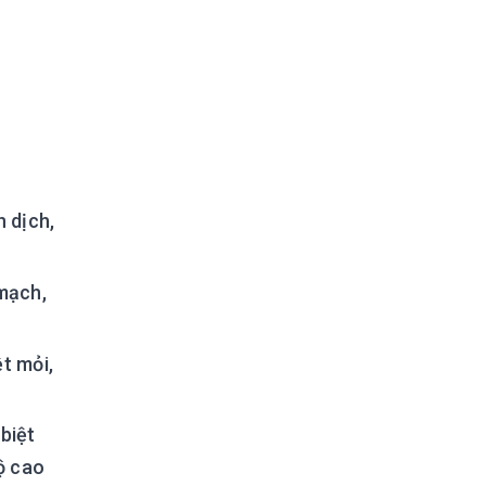
 dịch,
mạch,
t mỏi,
 biệt
độ cao