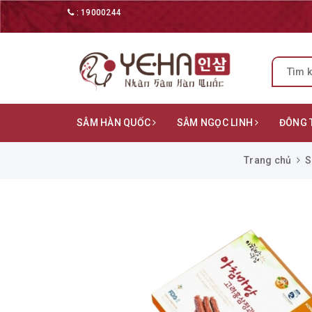
:
19000244
SÂM HÀN QUỐC
SÂM NGỌC LINH
ĐÔNG 
Trang chủ
S