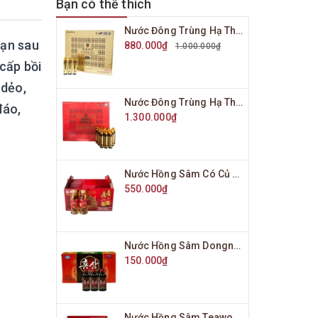
Bạn có thể thích
Nước Đông Trùng Hạ Thảo Bio Science Hàn Quốc Hộp Vàng 20 Ống x 20ml
oạn sau
880.000₫
1.000.000₫
cấp bồi
 dẻo,
Nước Đông Trùng Hạ Thảo Bio Science Hàn Quốc Hộp Đỏ 20 Ống x 20ml
đáo,
1.300.000₫
Nước Hồng Sâm Có Củ Won Ki Sam Hàn Quốc Hộp 10 Chai x 120ml
550.000₫
Nước Hồng Sâm Dongnam Medics Hàn Quốc Hộp 10 Chai x 100ml
150.000₫
Nước Hồng Sâm Teawong Hàn Quốc Hộp 30 Gói x 70ml