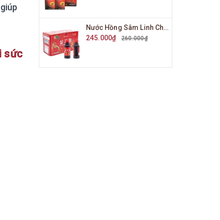
 giúp
Nước Hồng Sâm Linh Chi KGS Hộp 10 Chai x 100ml
245.000₫
260.000₫
i sức