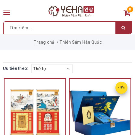
0
Toggle
navigation
Trang chủ
Thiên Sâm Hàn Quốc
Ưu tiên theo:
Thứ tự
- 9%