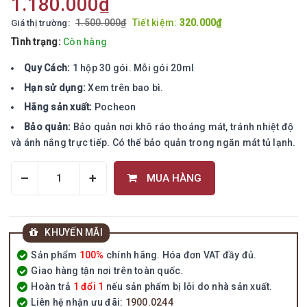
1.180.000₫
1.500.000₫
Tiết kiệm:
320.000₫
Giá thị trường:
Tình trạng:
Còn hàng
Quy Cách:
1 hộp 30 gói. Mỗi gói 20ml
Hạn sử dụng:
Xem trên bao bì.
Hãng sản xuất:
Pocheon
Bảo quản:
Bảo quản nơi khô ráo thoáng mát, tránh nhiệt độ
và ánh nắng trực tiếp. Có thể bảo quản trong ngăn mát tủ lạnh.
–
+
MUA HÀNG
KHUYẾN MÃI
Sản phẩm
100%
chính hãng. Hóa đơn VAT đầy đủ.
Giao hàng tận nơi trên toàn quốc.
Hoàn trả
1 đổi 1
nếu sản phẩm bị lỗi do nhà sản xuất.
Liên hệ nhận ưu đãi:
1900.0244