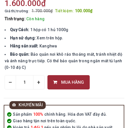
1.600.000₫
1.700.000₫
Tiết kiệm:
100.000₫
Giá thị trường:
Tình trạng:
Còn hàng
Quy Cách:
1 hộp có 1 hủ 1000g
Hạn sử dụng:
Xem trên hộp.
Hãng sản xuất:
Kanghwa
Bảo quản:
Bảo quản nơi khô ráo thoáng mát, tránh nhiệt độ
và ánh nắng trực tiếp. Có thể bảo quản trong ngăn mát tủ lạnh
(0-10 độ C)
–
+
MUA HÀNG
KHUYẾN MÃI
Sản phẩm
100%
chính hãng. Hóa đơn VAT đầy đủ.
Giao hàng tận nơi trên toàn quốc.
Hoàn trả
1 đổi 1
nếu sản phẩm bị lỗi do nhà sản xuất.