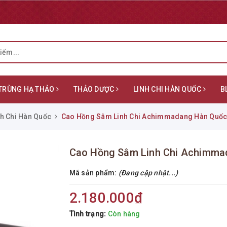
TRÙNG HẠ THẢO
THẢO DƯỢC
LINH CHI HÀN QUỐC
B
nh Chi Hàn Quốc
Cao Hồng Sâm Linh Chi Achimmadang Hàn Quốc 
Cao Hồng Sâm Linh Chi Achimmad
Mã sản phẩm:
(Đang cập nhật...)
2.180.000₫
Tình trạng:
Còn hàng