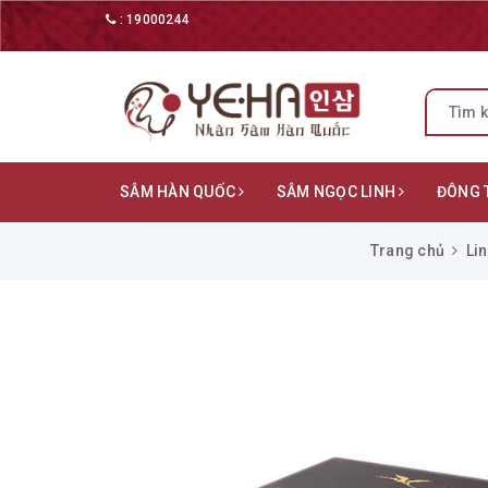
:
19000244
SÂM HÀN QUỐC
SÂM NGỌC LINH
ĐÔNG 
Trang chủ
Li