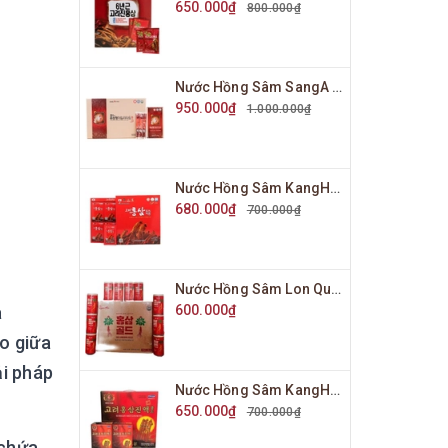
650.000₫
800.000₫
Nước Hồng Sâm SangA Người Lớn Hộp 30 Gói x 10ml
950.000₫
1.000.000₫
Nước Hồng Sâm KangHwa Hàn Quốc Hộp 30 Gói x 70ml
680.000₫
700.000₫
Nước Hồng Sâm Lon Queen Bin Hàn Quốc Hộp 30 Lon x 175ml
a
600.000₫
o giữa
ải pháp
Nước Hồng Sâm KangHwa Hàn Quốc Hộp 30 Gói x 80ml
650.000₫
700.000₫
 chứa