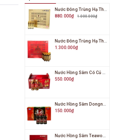
Nước Đông Trùng Hạ Thảo Bio Science Hàn Quốc Hộp Vàng 20 Ống x 20ml
880.000₫
1.000.000₫
Nước Đông Trùng Hạ Thảo Bio Science Hàn Quốc Hộp Đỏ 20 Ống x 20ml
1.300.000₫
Nước Hồng Sâm Có Củ Won Ki Sam Hàn Quốc Hộp 10 Chai x 120ml
550.000₫
Nước Hồng Sâm Dongnam Medics Hàn Quốc Hộp 10 Chai x 100ml
150.000₫
Nước Hồng Sâm Teawong Hàn Quốc Hộp 30 Gói x 70ml