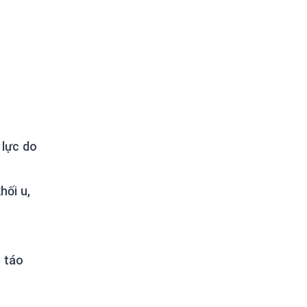
 lực do
hối u,
h táo