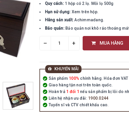
Quy cách:
1 hộp có 2 lọ. Mỗi lọ 500g
Hạn sử dụng:
Xem trên hộp.
Hãng sản xuất:
Achimmadang.
Bảo quản:
Bảo quản nơi khô ráo thoáng mát, 
–
+
MUA HÀNG
KHUYẾN MÃI
Sản phẩm
100%
chính hãng. Hóa đơn VAT 
Giao hàng tận nơi trên toàn quốc.
Hoàn trả
1 đổi 1
nếu sản phẩm bị lỗi do nh
Liên hệ nhận ưu đãi:
1900.0244
Tuyển sĩ và CTV chiết khấu cao.