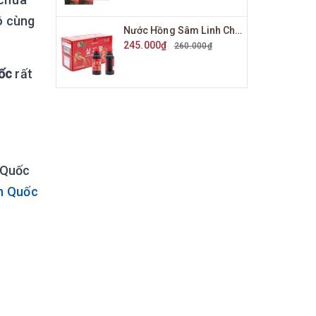
ô cùng
Nước Hồng Sâm Linh Chi KGS Hộp 10 Chai x 100ml
245.000₫
260.000₫
ốc
rất
 Quốc
n Quốc