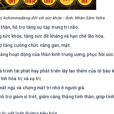
hi Achimmadang đối với sức khỏe - Ảnh: Nhân Sâm Yeha
thần, hỗ trợ tăng sự tập trung trí não.
g sức khỏe, tăng sức đề kháng và hạn chế lão hóa.
rợ tăng cường chức năng gan, mật.
năng hoạt động của thần kinh trung ương, phục hồi sức
trình tái phát hay phát triển lây lan thêm của tế bào k
nh hóa trị và xạ trị.
mất ngủ và chứng mất trí nhớ ở người già.
ỗ trợ giảm xì trét, giảm căng thẳng tinh thần, giúp tỉn
 các vết loét đường tiêu hóa.