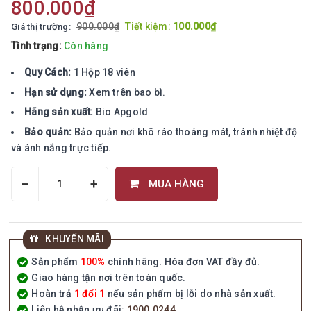
800.000₫
900.000₫
Tiết kiệm:
100.000₫
Giá thị trường:
Tình trạng:
Còn hàng
Quy Cách:
1 Hộp 18 viên
Hạn sử dụng:
Xem trên bao bì.
Hãng sản xuất:
Bio Apgold
Bảo quản:
Bảo quản nơi khô ráo thoáng mát, tránh nhiệt độ
và ánh nắng trực tiếp.
–
+
MUA HÀNG
KHUYẾN MÃI
Sản phẩm
100%
chính hãng. Hóa đơn VAT đầy đủ.
Giao hàng tận nơi trên toàn quốc.
Hoàn trả
1 đổi 1
nếu sản phẩm bị lỗi do nhà sản xuất.
Liên hệ nhận ưu đãi:
1900.0244