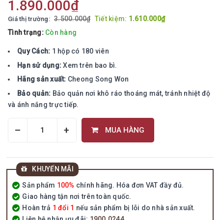
1.890.000₫
3.500.000₫
Tiết kiệm:
1.610.000₫
Giá thị trường:
Tình trạng:
Còn hàng
Quy Cách:
1 hộp có 180 viên
Hạn sử dụng:
Xem trên bao bì.
Hãng sản xuất:
Cheong Song Won
Bảo quản:
Bảo quản nơi khô ráo thoáng mát, tránh nhiệt độ
và ánh nắng trực tiếp.
–
+
MUA HÀNG
KHUYẾN MÃI
Sản phẩm
100%
chính hãng. Hóa đơn VAT đầy đủ.
Giao hàng tận nơi trên toàn quốc.
Hoàn trả
1 đổi 1
nếu sản phẩm bị lỗi do nhà sản xuất.
Liên hệ nhận ưu đãi:
1900.0244