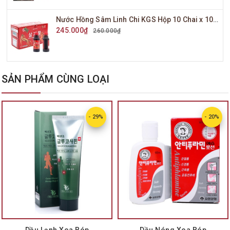
Nước Hồng Sâm Linh Chi KGS Hộp 10 Chai x 100ml
245.000₫
260.000₫
SẢN PHẨM CÙNG LOẠI
- 29%
- 20%
Dầu Lạnh Xoa Bóp
Dầu Nóng Xoa Bóp