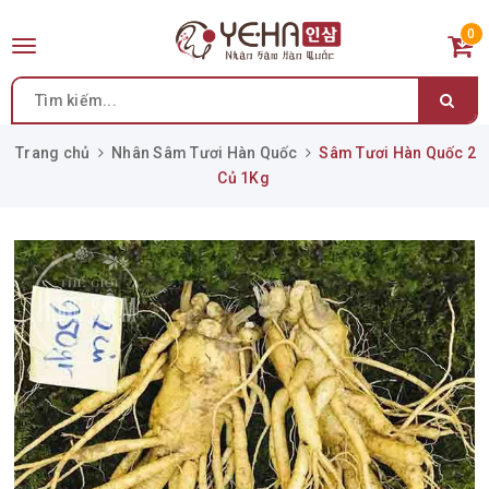
0
Toggle
navigation
Trang chủ
Nhân Sâm Tươi Hàn Quốc
Sâm Tươi Hàn Quốc 2
Củ 1Kg