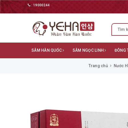
:
19000244
SÂM HÀN QUỐC
SÂM NGỌC LINH
ĐÔNG 
Trang chủ
Nước H