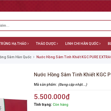
TRÙNG HẠ THẢO
THẢO DƯỢC
LINH CHI HÀN QUỐC
B
ồng Sâm Hàn Quốc
Nước Hồng Sâm Tinh Khiết KGC PURE EXTRAC
Nước Hồng Sâm Tinh Khiết KGC 
Mã sản phẩm:
(Đang cập nhật...)
5.500.000₫
Tình trạng:
Còn hàng