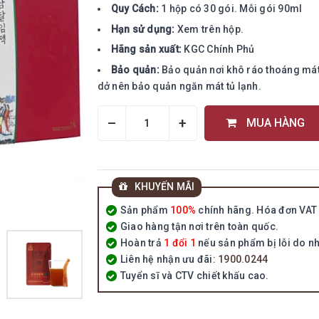
Quy Cách:
1 hộp có 30 gói. Mỗi gói 90ml
Hạn sử dụng:
Xem trên hộp.
Hãng sản xuất:
KGC Chính Phủ
Bảo quản:
Bảo quản nơi khô ráo thoáng mát,
dở nên bảo quản ngăn mát tủ lạnh.
–
+
MUA HÀNG
KHUYẾN MÃI
Sản phẩm
100%
chính hãng. Hóa đơn VAT 
Giao hàng tận nơi trên toàn quốc.
Hoàn trả
1 đổi 1
nếu sản phẩm bị lỗi do nh
Liên hệ nhận ưu đãi:
1900.0244
Tuyển sĩ và CTV chiết khấu cao.