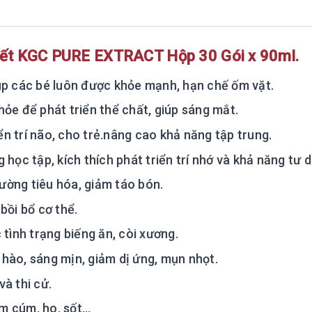
ết KGC PURE EXTRACT Hộp 30 Gói x 90ml.
úp các bé luôn được khỏe mạnh, hạn chế ốm vặt.
hỏe để phát triển thể chất, giúp sáng mắt.
iển trí não, cho trẻ.nâng cao khả năng tập trung.
học tập, kích thích phát triển trí nhớ và khả năng tư d
đường tiêu hóa, giảm táo bón.
bồi bổ cơ thể.
tình trạng biếng ăn, còi xương.
hào, sáng mịn, giảm dị ứng, mụn nhọt.
à thi cử.
 cúm, ho, sốt...