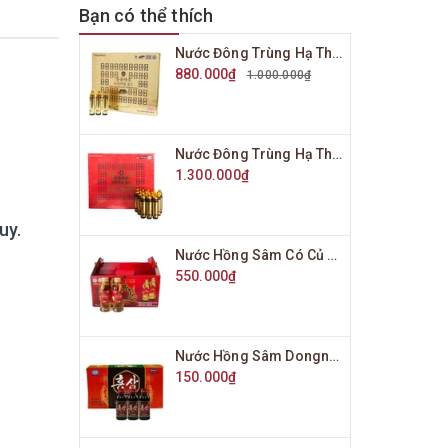
Bạn có thể thích
Nước Đông Trùng Hạ Thảo Bio Science Hàn Quốc Hộp Vàng 20 Ống x 20ml
880.000₫
1.000.000₫
Nước Đông Trùng Hạ Thảo Bio Science Hàn Quốc Hộp Đỏ 20 Ống x 20ml
1.300.000₫
uy.
Nước Hồng Sâm Có Củ Won Ki Sam Hàn Quốc Hộp 10 Chai x 120ml
550.000₫
Nước Hồng Sâm Dongnam Medics Hàn Quốc Hộp 10 Chai x 100ml
150.000₫