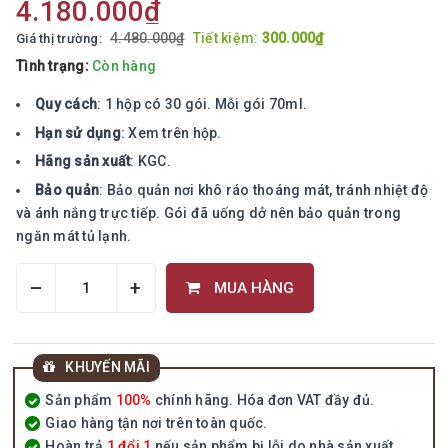
4.180.000₫
4.480.000₫
Tiết kiệm:
300.000₫
Giá thị trường:
Tình trạng:
Còn hàng
Quy cách
: 1 hộp có 30 gói. Mỗi gói 70ml.
Hạn sử dụng
: Xem trên hộp.
Hãng sản xuất
: KGC.
Bảo quản
: Bảo quản nơi khô ráo thoáng mát, tránh nhiệt độ
và ánh nắng trực tiếp. Gói đã uống dở nên bảo quản trong
ngăn mát tủ lạnh.
–
+
MUA HÀNG
KHUYẾN MÃI
Sản phẩm
100%
chính hãng. Hóa đơn VAT đầy đủ.
Giao hàng tận nơi trên toàn quốc.
Hoàn trả
1 đổi 1
nếu sản phẩm bị lỗi do nhà sản xuất.