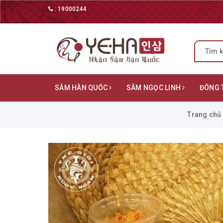
:
19000244
SÂM HÀN QUỐC
SÂM NGỌC LINH
ĐÔNG 
Trang chủ