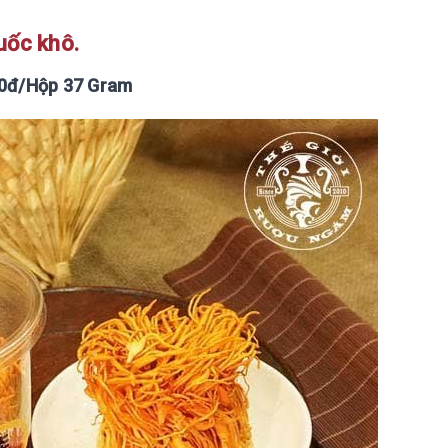
uốc khô.
00đ/Hộp 37 Gram