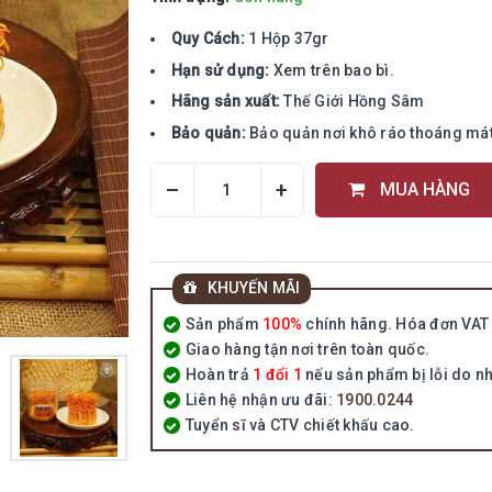
Quy Cách:
1 Hộp 37gr
Hạn sử dụng:
Xem trên bao bì.
Hãng sản xuất:
Thế Giới Hồng Sâm
Bảo quản:
Bảo quản nơi khô ráo thoáng mát,
–
+
MUA HÀNG
KHUYẾN MÃI
Sản phẩm
100%
chính hãng. Hóa đơn VAT 
Giao hàng tận nơi trên toàn quốc.
Hoàn trả
1 đổi 1
nếu sản phẩm bị lỗi do nh
Liên hệ nhận ưu đãi:
1900.0244
Tuyển sĩ và CTV chiết khấu cao.