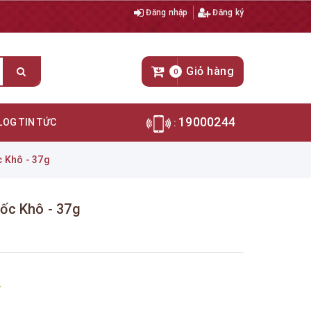
Đăng nhập
Đăng ký
Giỏ hàng
0
19000244
LOG TIN TỨC
:
 Khô - 37g
ốc Khô - 37g
₫