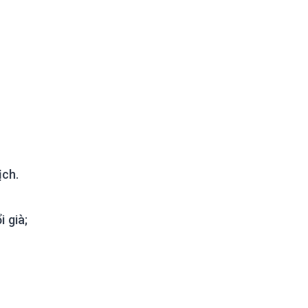
ịch.
 già;