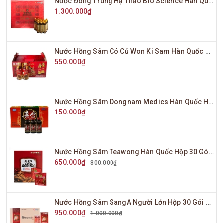
Nước Đông Trùng Hạ Thảo Bio Science Hàn Quốc Hộp Đỏ 20 Ống x 20ml
1.300.000₫
Nước Hồng Sâm Có Củ Won Ki Sam Hàn Quốc Hộp 10 Chai x 120ml
550.000₫
Nước Hồng Sâm Dongnam Medics Hàn Quốc Hộp 10 Chai x 100ml
150.000₫
Nước Hồng Sâm Teawong Hàn Quốc Hộp 30 Gói x 70ml
650.000₫
800.000₫
Nước Hồng Sâm SangA Người Lớn Hộp 30 Gói x 10ml
950.000₫
1.000.000₫