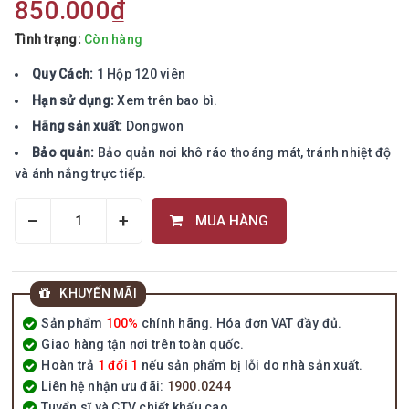
850.000₫
Tình trạng:
Còn hàng
Quy Cách:
1 Hộp 120 viên
Hạn sử dụng:
Xem trên bao bì.
Hãng sản xuất:
Dongwon
Bảo quản:
Bảo quản nơi khô ráo thoáng mát, tránh nhiệt độ
và ánh nắng trực tiếp.
–
+
MUA HÀNG
KHUYẾN MÃI
Sản phẩm
100%
chính hãng. Hóa đơn VAT đầy đủ.
Giao hàng tận nơi trên toàn quốc.
Hoàn trả
1 đổi 1
nếu sản phẩm bị lỗi do nhà sản xuất.
Liên hệ nhận ưu đãi:
1900.0244
Tuyển sĩ và CTV chiết khấu cao.